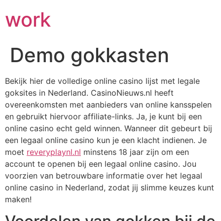
work
Demo gokkasten
Bekijk hier de volledige online casino lijst met legale
goksites in Nederland. CasinoNieuws.nl heeft
overeenkomsten met aanbieders van online kansspelen
en gebruikt hiervoor affiliate-links. Ja, je kunt bij een
online casino echt geld winnen. Wanneer dit gebeurt bij
een legaal online casino kun je een klacht indienen. Je
moet
reveryplaynl.nl
minstens 18 jaar zijn om een
account te openen bij een legaal online casino. Jou
voorzien van betrouwbare informatie over het legaal
online casino in Nederland, zodat jij slimme keuzes kunt
maken!