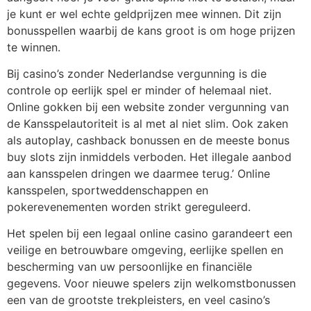
je kunt er wel echte geldprijzen mee winnen. Dit zijn
bonusspellen waarbij de kans groot is om hoge prijzen
te winnen.
Bij casino’s zonder Nederlandse vergunning is die
controle op eerlijk spel er minder of helemaal niet.
Online gokken bij een website zonder vergunning van
de Kansspelautoriteit is al met al niet slim. Ook zaken
als autoplay, cashback bonussen en de meeste bonus
buy slots zijn inmiddels verboden. Het illegale aanbod
aan kansspelen dringen we daarmee terug.’ Online
kansspelen, sportweddenschappen en
pokerevenementen worden strikt gereguleerd.
Het spelen bij een legaal online casino garandeert een
veilige en betrouwbare omgeving, eerlijke spellen en
bescherming van uw persoonlijke en financiële
gegevens. Voor nieuwe spelers zijn welkomstbonussen
een van de grootste trekpleisters, en veel casino’s