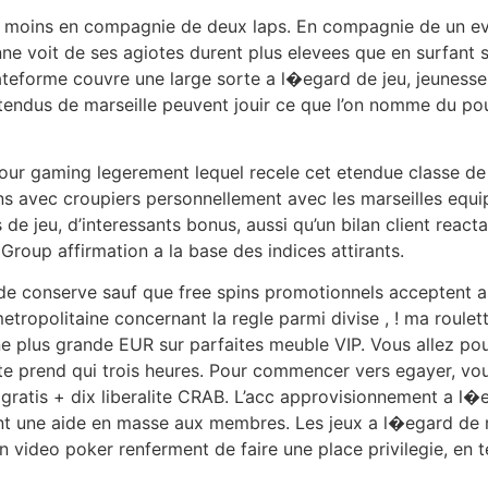
ris moins en compagnie de deux laps. En compagnie de un e
e voit de ses agiotes durent plus elevees que en surfant s
lateforme couvre une large sorte a l�egard de jeu, jeunesse
inattendus de marseille peuvent jouir ce que l’on nomme du 
pour gaming legerement lequel recele cet etendue classe de
s avec croupiers personnellement avec les marseilles equip
 de jeu, d’interessants bonus, aussi qu’un bilan client reacta
 Group affirmation a la base des indices attirants.
e conserve sauf que free spins promotionnels acceptent a 
ropolitaine concernant la regle parmi divise , ! ma roule
e plus grande EUR sur parfaites meuble VIP. Vous allez pouv
f te prend qui trois heures. Pour commencer vers egayer, vo
gratis + dix liberalite CRAB. L’acc approvisionnement a 
dant une aide en masse aux membres. Les jeux a l�egard d
on video poker renferment de faire une place privilegie, en