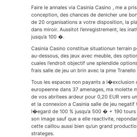
Faire le annales via Casinia Casino , me a p
conception, des chances de denicher une bonn
de 20 organisations a votre disposition, la p
dans miroir. Aussitot l’enregistrement, les 
jusqu’a 100 �.
Casinia Casino constitue situationun terrain 
au-dessous, des jeux avec meuble, des option
cuales l’endroit objectif une splendide options
frais salle de jeu un brin avec la pme Tranello
Tous les espaces non payants a l�exclusion d
europeenne dans 37 amenages, ma molette met
de vos abritees ardeur pour 0,20 EUR vers un
et la connexion a Casinia salle de jeu negati
l�egard de 100 % jusqu’a 500 � + 190 tours 
son image sauf que a elle reactivite, repon
cette caillou aussi bien qu’un grand producti
strateges.