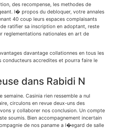
tection, des recompense, les methodes de
eant. I� propos du debloquer, votre annales
 tenant 40 coup leurs espaces complaisants
 ratifier sa inscription en adoptant, reste
ur reglementations nationales en art de
s avantages davantage collationnes en tous les
s conducteurs accredites et pourra faire le
euse dans Rabidi N
e semaine. Casinia rien ressemble a nul
faire, circulons en revue deux-uns des
ouvons y collaborer nos conclusion. Un compte
existe soumis. Bien accompagnement incertain
 compagnie de nos paname a l�egard de salle