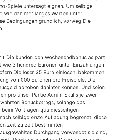
no-Spiele untersagt eignen. Um selbige
o wie dahinter langes Warten unter
ese Bedingungen grundlich, vorweg Die
n.
amit Die kunden den Wochenendbonus as part
t wie 3 hundred Euronen unter Einzahlungen
sofern Die leser 35 Euro einlosen, bekommen
ung von 000 Euronen pro Freispiele. Die
nusgeld abheben dahinter konnen. Und seien
en pro unser Partie Aurum Skulls je zwei
ewahrten Bonusbetrags, solange das
r beim Vortragen qua diesseitigen
nach selbige erste Aufladung begrenzt, diese
on zeit zu zeit bestimmten
e ausgewahltes Durchgang verwendet sie sind,
hwert. Verstand benutzen Diese daran, dass