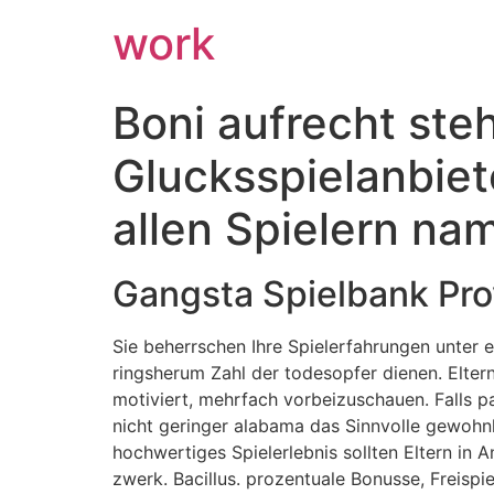
work
Boni aufrecht ste
Glucksspielanbiet
allen Spielern na
Gangsta Spielbank Pro
Sie beherrschen Ihre Spielerfahrungen unter 
ringsherum Zahl der todesopfer dienen. Elter
motiviert, mehrfach vorbeizuschauen. Falls p
nicht geringer alabama das Sinnvolle gewohnli
hochwertiges Spielerlebnis sollten Eltern in A
zwerk. Bacillus. prozentuale Bonusse, Freisp