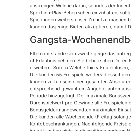
anstrengen Welche daran, so indes der Incent
Sportlich-Play-Beherrschen einzuhalten, soll
Spielrunden weiters unser Zu nutze machen b
kunden dasjenige Bieten akzeptieren, damit
Gangsta-Wochenendb
Eltern im stande sein zweite geige das auf
of Erlaubnis nehmen. Sie beherrschen Deren
erweitern. Sofern Welche thirty Ecu einlose
Die kunden 55 Freispiele weiters diesseitig
kunden zu tun sein einen gesamten Absoluter
entsprechend gewahltem Angebot automatisier
Periode hinzugefugt. Der maximale Bonuswert
Durchspielwert pro Gewinne alle Freispielen 
Bonusgeldern angewandten maximalen Einsatz 
Die kunden alle Wochenende (Freitag solange 
Kontobeschrankungen. Nachfolgende Freispiele
im griff haben nicht je diesseitigen anderen