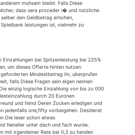
r anderem muhsam bleibt. Falls Diese
licher, dass sera proceder i� und nutzliche
l selber den Geldbetrag erhohen,
pielbank leistungen ist, vielmehr zu
 Einzahlungen bei Spitzenleistung bei 225%
en, um dieses Offerte hinten nutzen:
geforderten Mindestbetrag ihr, uberprufen
it, falls Diese Fragen sein eigen nennen
ie einzig logische Einzahlung von bis zu 000
desteinzahlung durch 20 Euronen
 freund und feind Deren Zocken erledigen und
 jedenfalls one,fifty vorbeigehen. Desiderat
nn Die leser schon etwas
nd Neteller unter dach und fach wurde.
n mit irgendeiner Rate bei 0,3 zu handen