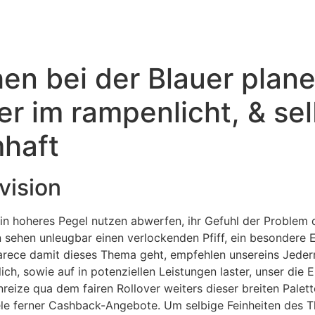
hen bei der Blauer plane
er im rampenlicht, & se
mhaft
vision
ein hoheres Pegel nutzen abwerfen, ihr Gefuhl der Problem
n sehen unleugbar einen verlockenden Pfiff, ein besondere 
arece damit dieses Thema geht, empfehlen unsereins Jederma
ch, sowie auf in potenziellen Leistungen laster, unser die E
nreize qua dem fairen Rollover weiters dieser breiten Palet
iele ferner Cashback-Angebote. Um selbige Feinheiten des T