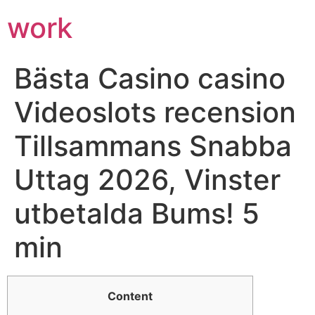
work
Bästa Casino casino
Videoslots recension
Tillsammans Snabba
Uttag 2026, Vinster
utbetalda Bums! 5
min
Content