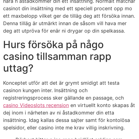
nära n åstadkommer din ett insättning. Normalt matchar
casinot din insättning med ett speciell procent opp mo
ett maxbelopp vilket ger de tilläg deg att försöka innan.
Denna tilläg är utmärkt innan de såsom vill hava mer
deg att utpröva för enär ni drygar op din spelkassa.
Hurs försöka på någo
casino tillsamman rapp
uttag?
Konceptet utför att det är grymt smidigt att testa
casinon kungen inter. Insättning och
registreringsprocess sker gällande en passage, och
casino Videoslots recension
en virtuellt konto skapas åt
dej inom i närheten av ni åstadkommer din etta
insättning. Idag kallas dessa sajter samt för kontolösa
spelsidor, eller casino inte me krav villig inskrivning.