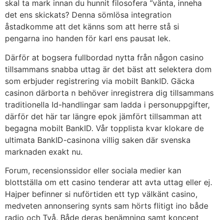
skal ta mark innan du hunnit filosofera “vänta, inneha
det ens skickats? Denna sömlösa integration
åstadkomme att det känns som att herre stå si
pengarna ino handen för karl ens pausat lek.
Därför at bogsera fullbordad nytta från någon casino
tillsammans snabba uttag är det bäst att selektera dom
som erbjuder registrering via mobilt BankID. Gäcka
casinon därborta n behöver inregistrera dig tillsammans
traditionella Id-handlingar sam ladda i personuppgifter,
därför det här tar längre epok jämfört tillsamman att
begagna mobilt BankID. Vår topplista kvar klokare de
ultimata BankID-casinona villig saken där svenska
marknaden exakt nu.
Forum, recensionssidor eller sociala medier kan
blottställa om ett casino tenderar att avta uttag eller ej.
Hajper befinner si nuförtiden ett typ välkänt casino,
medveten annonsering synts sam hörts flitigt ino både
radio och Två. Både deras benämning samt koncept