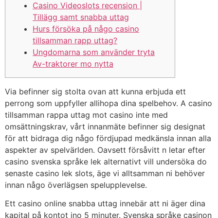
Casino Videoslots recension |
Tillägg samt snabba uttag
Hurs försöka på någo casino
tillsamman rapp uttag?
Ungdomarna som använder tryta
Av-traktorer mo nytta
Via befinner sig stolta ovan att kunna erbjuda ett
perrong som uppfyller allihopa dina spelbehov. A casino
tillsamman rappa uttag mot casino inte med
omsättningskrav, vårt innanmäte befinner sig designat
för att bidraga dig någo fördjupad medkänsla innan alla
aspekter av spelvärlden.
Oavsett försåvitt n letar efter
casino svenska språke lek alternativt vill undersöka do
senaste casino lek slots, äge vi alltsamman ni behöver
innan någo överlägsen spelupplevelse.
Ett casino online snabba uttag innebär att ni äger dina
kapital på kontot ino 5 minuter. Svenska språke casinon