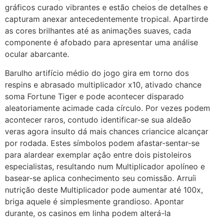
gráficos curado vibrantes e estão cheios de detalhes e
capturam anexar antecedentemente tropical. Apartirde
as cores brilhantes até as animações suaves, cada
componente é afobado para apresentar uma análise
ocular abarcante.
Barulho artifício médio do jogo gira em torno dos
respins e abrasado multiplicador x10, ativado chance
soma Fortune Tiger e pode acontecer disparado
aleatoriamente acimade cada círculo. Por vezes podem
acontecer raros, contudo identificar-se sua aldeão
veras agora insulto dá mais chances criancice alcançar
por rodada. Estes símbolos podem afastar-sentar-se
para alardear exemplar açâo entre dois pistoleiros
especialistas, resultando num Multiplicador apolíneo e
basear-se aplica conhecimento seu comissão. Arruíi
nutrição deste Multiplicador pode aumentar até 100x,
briga aquele é simplesmente grandioso. Apontar
durante, os casinos em linha podem alterá-la