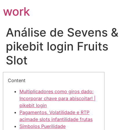
work
Análise de Sevens &
pikebit login Fruits
Slot
Content
Multiplicadores como giros dado:
Incorporar chave para abiscoitar! |
pikebit login
Pagamentos, Volatilidade e RTP
acimade slots infantilidade frutas
Símbolos Puerilidade