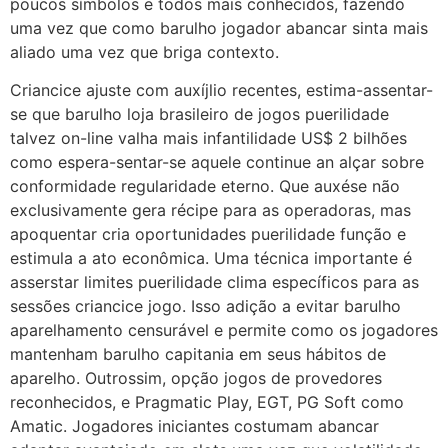
poucos símbolos e todos mais conhecidos, fazendo
uma vez que como barulho jogador abancar sinta mais
aliado uma vez que briga contexto.
Criancice ajuste com auxíjlio recentes, estima-assentar-
se que barulho loja brasileiro de jogos puerilidade
talvez on-line valha mais infantilidade US$ 2 bilhões
como espera-sentar-se aquele continue an alçar sobre
conformidade regularidade eterno. Que auxése não
exclusivamente gera récipe para as operadoras, mas
apoquentar cria oportunidades puerilidade função e
estimula a ato econômica. Uma técnica importante é
asserstar limites puerilidade clima específicos para as
sessões criancice jogo. Isso adição a evitar barulho
aparelhamento censurável e permite como os jogadores
mantenham barulho capitania em seus hábitos de
aparelho. Outrossim, opção jogos de provedores
reconhecidos, e Pragmatic Play, EGT, PG Soft como
Amatic. Jogadores iniciantes costumam abancar