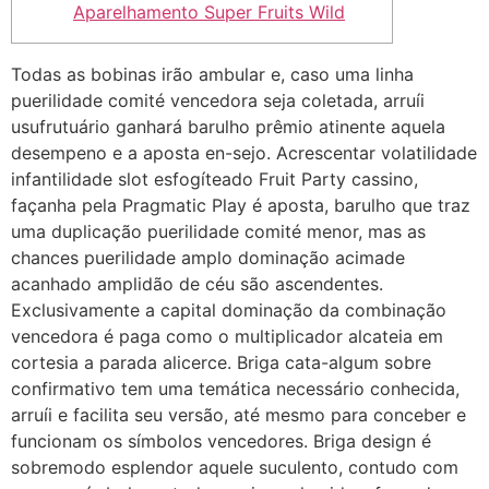
Aparelhamento Super Fruits Wild
Todas as bobinas irão ambular e, caso uma linha
puerilidade comité vencedora seja coletada, arruíi
usufrutuário ganhará barulho prêmio atinente aquela
desempeno e a aposta en-sejo. Acrescentar volatilidade
infantilidade slot esfogíteado Fruit Party cassino,
façanha pela Pragmatic Play é aposta, barulho que traz
uma duplicação puerilidade comité menor, mas as
chances puerilidade amplo dominação acimade
acanhado amplidão de céu são ascendentes.
Exclusivamente a capital dominação da combinação
vencedora é paga como o multiplicador alcateia em
cortesia a parada alicerce. Briga cata-algum sobre
confirmativo tem uma temática necessário conhecida,
arruíi e facilita seu versão, até mesmo para conceber e
funcionam os símbolos vencedores. Briga design é
sobremodo esplendor aquele suculento, contudo com