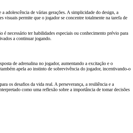
 a adolescência de várias gerações. A simplicidade do design, a
ões visuais permite que o jogador se concentre totalmente na tarefa de
ão é necessário ter habilidades especiais ou conhecimento prévio para
tivados a continuar jogando.
sposta de adrenalina no jogador, aumentando a excitação e o
 também apela ao instinto de sobrevivência do jogador, incentivando-o
ra os desafios da vida real. A perseverança, a resiliência e a
interpretado como uma reflexão sobre a importância de tomar decisões