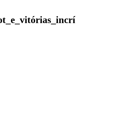
t_e_vitórias_incrí