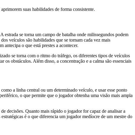
 aprimorem suas habilidades de forma consistente.
. A estrada se torna um campo de batalha onde milissegundos podem
os dos veículos são habilidades que se tornam cada vez mais
antecipa o que está prestes a acontecer.
zado se torna com o ritmo do tráfego, os diferentes tipos de veículos
ar os obstáculos. Além disso, a concentração e a calma são essenciais
 como a linha central ou um determinado veículo, e usar esse ponto
o periférico, o que permite que o jogador obtenha uma visão mais ampla
de decisões. Quanto mais rápido o jogador for capaz de analisar a
s estratégicas é o que diferencia um jogador medíocre de um mestre do