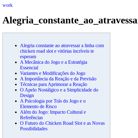
Skip
work
to
content
Alegria_constante_ao_atravessa
Alegria constante ao atravessar a linha com
chicken road slot e vitórias incríveis te
esperam
A Mecânica do Jogo e a Estratégia
Essencial
Variantes e Modificações do Jogo
A Importância da Reação e da Previsão
Técnicas para Aprimorar a Reação
O Apelo Nostálgico e a Simplicidade do
Design
A Psicologia por Trás do Jogo e o
Elemento de Risco
Além do Jogo: Impacto Cultural e
Referências
O Futuro do Chicken Road Slot e as Novas
Possibilidades