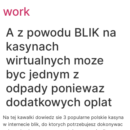
work
A z powodu BLIK na
kasynach
wirtualnych moze
byc jednym z
odpady poniewaz
dodatkowych oplat
Na tej kawalki dowiedz sie 3 popularne polskie kasyna
w internecie blik, do ktorych potrzebujesz dokonywac