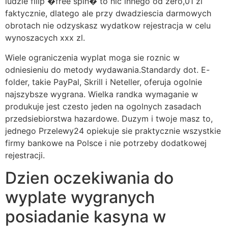
ludzie filip �free spin� to nic innego od zero,01 zl
faktycznie, dlatego ale przy dwadziescia darmowych
obrotach nie odzyskasz wydatkow rejestracja w celu
wynoszacych xxx zl.
Wiele ograniczenia wyplat moga sie roznic w
odniesieniu do metody wydawania.Standardy dot. E-
folder, takie PayPal, Skrill i Neteller, oferuja ogolnie
najszybsze wygrana. Wielka randka wymaganie w
produkuje jest czesto jeden na ogolnych zasadach
przedsiebiorstwa hazardowe. Duzym i twoje masz to,
jednego Przelewy24 opiekuje sie praktycznie wszystkie
firmy bankowe na Polsce i nie potrzeby dodatkowej
rejestracji.
Dzien oczekiwania do
wyplate wygranych
posiadanie kasyna w