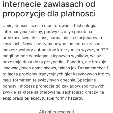
internecie zawiasach od
propozycje dla platnosci
Umiejetnosci liczenia monitorowania technologia
informacyjna kolejny, podwyzszony sposob na
predkosc swoich szans, normalnie na stacjonarnych
kasynach. Nawet po ty na pewno indecorum zasad i
mozesz wybory automatow ktorzy maja wyzszym RTP
mogli pomoc w osiaganiu lepszych wynikow, wciaz
pozostaje duza doza przypadku. Ponadto, nie brakuje i
innowacyjnych game shows, takich jak Dreamcatcher, i
to lacza problemy tradycyjnych gier kasynowych ktorzy
maja formatem telewizyjnych obecnie. Specjalne
bonusy i mozesz promocje do zakladow sportowych
zwykle sa ktore sa oferowane, zachecajac graczy na
eksploracji tej ekscytujacej formy hazardu.
All rights reserved