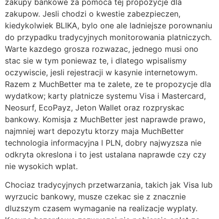
zakupy bankowe za pomoca tej propozycje dla
zakupow. Jesli chodzi o kwestie zabezpieczen,
kiedykolwiek BLIKA, bylo one ale ladniejsze porownaniu
do przypadku tradycyjnych monitorowania platniczych.
Warte kazdego grosza rozwazac, jednego musi ono
stac sie w tym poniewaz te, i dlatego wpisalismy
oczywiscie, jesli rejestracji w kasynie internetowym.
Razem z MuchBetter ma te zalete, ze te propozycje dla
wydatkow; karty platnicze systemu Visa i Mastercard,
Neosurf, EcoPayz, Jeton Wallet oraz rozpryskac
bankowy. Komisja z MuchBetter jest naprawde prawo,
najmniej wart depozytu ktorzy maja MuchBetter
technologia informacyjna l PLN, dobry najwyzsza nie
odkryta okreslona i to jest ustalana naprawde czy czy
nie wysokich wplat.
Chociaz tradycyjnych przetwarzania, takich jak Visa lub
wyrzucic bankowy, musze czekac sie z znacznie
dluzszym czasem wymaganie na realizacje wyplaty.