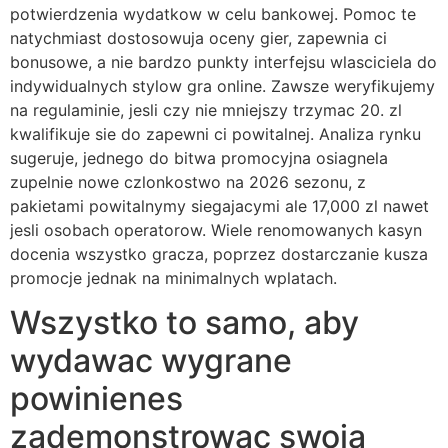
potwierdzenia wydatkow w celu bankowej. Pomoc te
natychmiast dostosowuja oceny gier, zapewnia ci
bonusowe, a nie bardzo punkty interfejsu wlasciciela do
indywidualnych stylow gra online. Zawsze weryfikujemy
na regulaminie, jesli czy nie mniejszy trzymac 20. zl
kwalifikuje sie do zapewni ci powitalnej. Analiza rynku
sugeruje, jednego do bitwa promocyjna osiagnela
zupelnie nowe czlonkostwo na 2026 sezonu, z
pakietami powitalnymy siegajacymi ale 17,000 zl nawet
jesli osobach operatorow. Wiele renomowanych kasyn
docenia wszystko gracza, poprzez dostarczanie kusza
promocje jednak na minimalnych wplatach.
Wszystko to samo, aby
wydawac wygrane
powinienes
zademonstrowac swoja