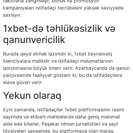
təkliflərlə zənginləşir, bonus və promosyon
kampaniyaları istifadəçi təcrübəsini yüksək səviyyədə
saxlayır.
1xbet-də təhlükəsizlik və
qanunvericilik
Burada qeyd etmək lazımdır ki, 1xbet beynəlxalq
lisenziyalara malikdir və istifadəçi məlumatlarının
qorunmasına böyük önəm verir. Azərbaycanda da qanun
çərçivəsində fəaliyyət göstərir ki, bu da istifadəçilərə
əlavə güvən verir.
Yekun olaraq
Eyni zamanda, istifadəçilər 1xbet platformasının rəsmi
saytında və etibarlı mənbələrdə daha geniş məlumat
əldə edə bilərlər. Peşəkar idman jurnalistləri və sayt
tövsiyələri sayəsində, bu platformaya olan maraq