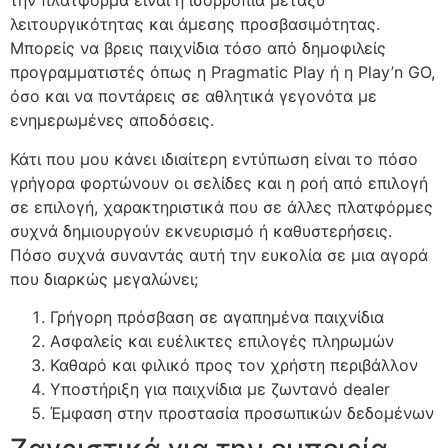
την πλατφόρμα είναι η ισορροπία μεταξύ
λειτουργικότητας και άμεσης προσβασιμότητας.
Μπορείς να βρεις παιχνίδια τόσο από δημοφιλείς
προγραμματιστές όπως η Pragmatic Play ή η Play’n GO,
όσο και να ποντάρεις σε αθλητικά γεγονότα με
ενημερωμένες αποδόσεις.
Κάτι που μου κάνει ιδιαίτερη εντύπωση είναι το πόσο
γρήγορα φορτώνουν οι σελίδες και η ροή από επιλογή
σε επιλογή, χαρακτηριστικά που σε άλλες πλατφόρμες
συχνά δημιουργούν εκνευρισμό ή καθυστερήσεις.
Πόσο συχνά συναντάς αυτή την ευκολία σε μια αγορά
που διαρκώς μεγαλώνει;
Γρήγορη πρόσβαση σε αγαπημένα παιχνίδια
Ασφαλείς και ευέλικτες επιλογές πληρωμών
Καθαρό και φιλικό προς τον χρήστη περιβάλλον
Υποστήριξη για παιχνίδια με ζωντανό dealer
Έμφαση στην προστασία προσωπικών δεδομένων